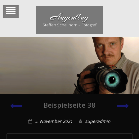
Skip
to
Augenflug
content
Steffen Schellhorn – Fotograf
Beispielseite
Beisp
Beispielseite 38
67
47
5. November 2021
superadmin