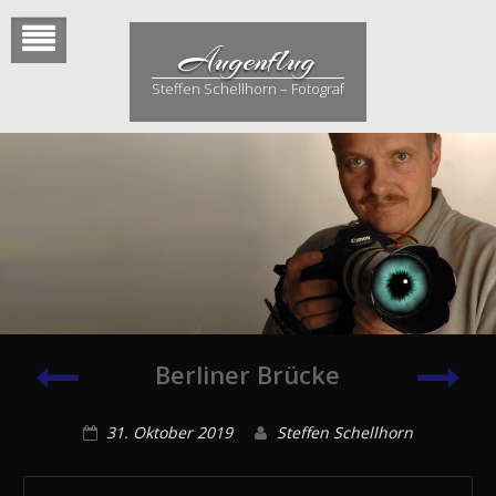
Skip
to
Augenflug
content
Steffen Schellhorn – Fotograf
Halloween
wett
Berliner Brücke
31. Oktober 2019
Steffen Schellhorn