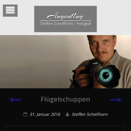
Skip
to
Augenflug
content
Steffen Schellhorn – Fotograf
Spinnenporträt
Skor
Flügelschuppen
31. Januar 2016
Steffen Schellhorn