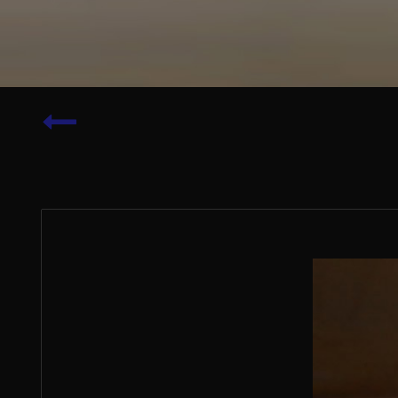
Bäckerei
Block