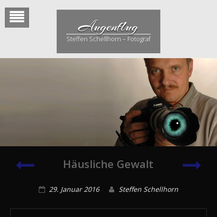
Skip
to
Augenflug
content
Steffen Schellhorn – Fotograf
Häusliche
Auto
Häusliche Gewalt
Gewalt
29. Januar 2016
Steffen Schellhorn